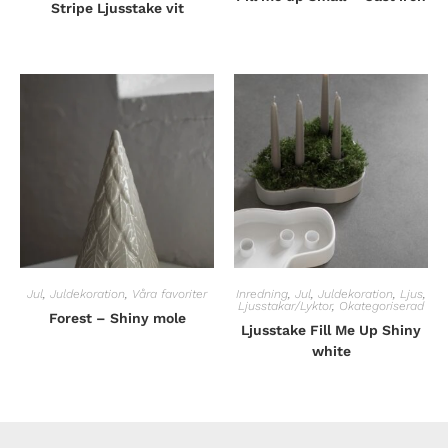
Stripe Ljusstake vit
Jul
,
Juldekoration
,
Våra favoriter
Inredning
,
Jul
,
Juldekoration
,
Ljus
,
Ljusstakar/Lyktor
,
Okategoriserad
Forest – Shiny mole
Ljusstake Fill Me Up Shiny
white