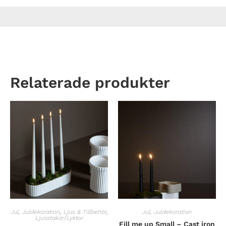
Relaterade produkter
Jul
,
Juldekoration
,
Ljus & Tillbehör
,
Jul
,
Juldekoration
Ljusstakar/Lyktor
Fill me up Small – Cast iron