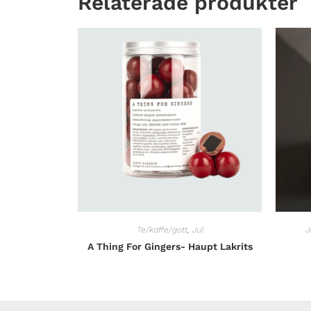
Relaterade produkter
Te/kaffe/gott
,
Jul
J
A Thing For Gingers- Haupt Lakrits