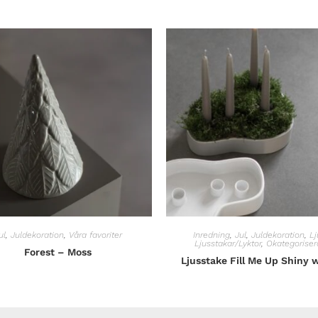
ul
,
Juldekoration
,
Våra favoriter
Inredning
,
Jul
,
Juldekoration
,
Lj
Ljusstakar/Lyktor
,
Okategoriser
Forest – Moss
Ljusstake Fill Me Up Shiny 