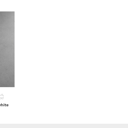
us
,
ad
white