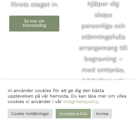
hjälper dig
första steget in.
skapa
Se mer om
personliga och
Homestyling
stämningsfulla
arrangemang till
begravning –
med omtanke,
lyhördhet och
respekt för det
Vi använder cookies för att ge dig den bästa
upplevelsen på vår hemsida. Du kan läsa mer om vilka
avsked du vill ta.
cookies vi använder i vår
Integritetspolicy
.
Cookie inställningar
Acceptera Alla
Avvisa
Se mer om
begravning