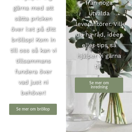
från noga
gärna med att
utvalda
sätta pricken
leverantörer. Vill
över i:et på ditt
du ha råd, idéer
bröllop! Kom in
eller tips så
till oss så kan vi
hjälper vi gärna
tillsammans
till.
fundera över
vad just ni
Se mer om
inredning
behöver!
Se mer om bröllop