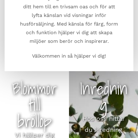
ditt hem till en trivsam oas och för att
lyfta känslan vid visningar inför
husförsäljning. Med känsla för färg, form
och funktion hjälper vi dig att skapa
miljöer som berör och inspirerar.
Välkommen in så hjälper vi dig!
Blommor
Inrednin
till
g
bröllop
Hos oss hittar
du inredning
Vi hjälper dig