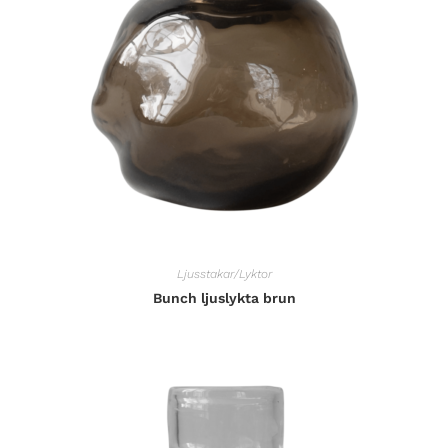
Ljusstakar/Lyktor
Bunch ljuslykta brun