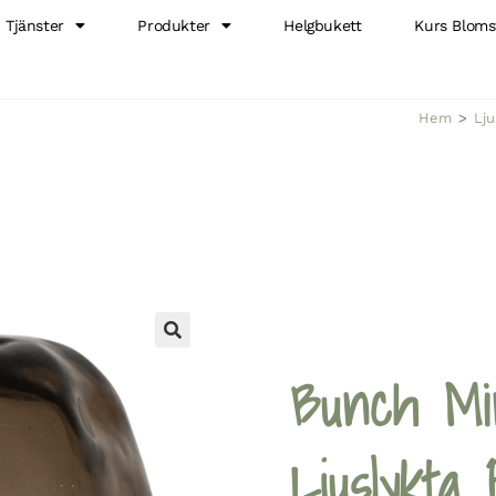
Tjänster
Produkter
Helgbukett
Kurs Bloms
Hem
>
Lju
🔍
Bunch Mi
Ljuslykta 