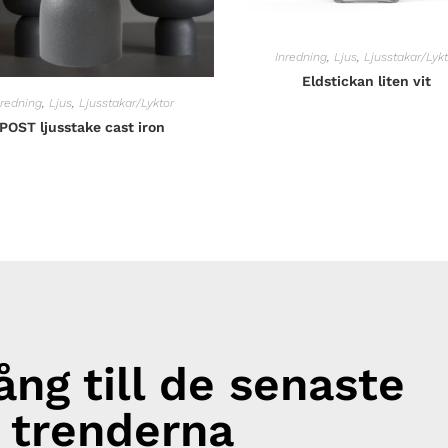
Inredning
,
Ljus
,
Ljusstakar/Lykt
Eldstickan liten vit
nredning
,
Ljus
,
Ljusstakar/Lyktor
POST ljusstake cast iron
gång till de senaste
trenderna