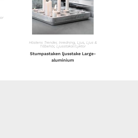
or
Höstens Trender
,
Inredning
,
Ljus
,
Ljus &
Tillbehör
,
Ljusstakar/Lyktor
Stumpastaken ljusstake Large-
aluminium