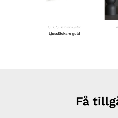
Ljus
,
Ljusstakar/Lyktor
I
Ljussläckare guld
Få till