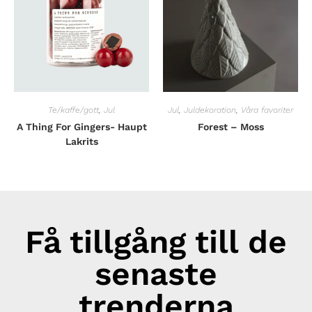
Te/kaffe/gott
,
Jul
Jul
,
Juldekoration
,
Våra favoriter
A Thing For Gingers- Haupt
Forest – Moss
Lakrits
Få tillgång till de
senaste
trenderna