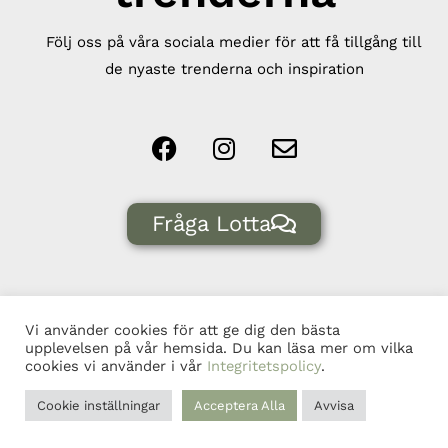
Följ oss på våra sociala medier för att få tillgång till
de nyaste trenderna och inspiration
Fråga Lotta
Vi använder cookies för att ge dig den bästa
upplevelsen på vår hemsida. Du kan läsa mer om vilka
© Blomman Interiör & Design, 556637-4970, 2026 |
cookies vi använder i vår
Integritetspolicy
.
Integritetspolicy
| Producerad av CoreIT.
Cookie inställningar
Acceptera Alla
Avvisa