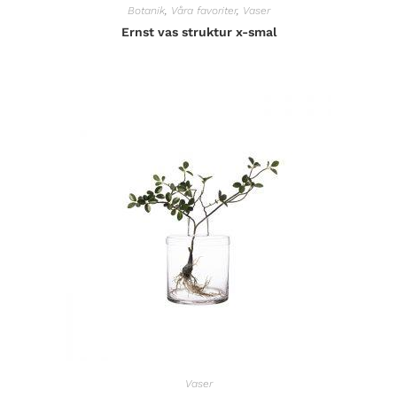
Botanik
,
Våra favoriter
,
Vaser
Ernst vas struktur x-smal
Vaser