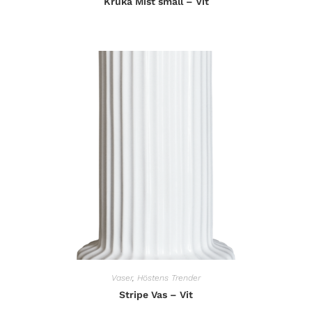
Kruka Mist small – Vit
Vaser
,
Höstens Trender
Stripe Vas – Vit