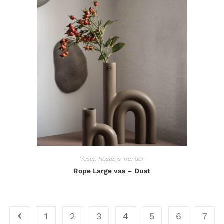
Vaser
,
Höstens Trender
Rope Large vas – Dust
1
2
3
4
5
6
7