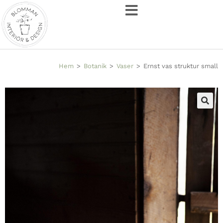
Hem
>
Botanik
>
Vaser
>
Ernst vas struktur small
🔍