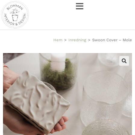
Hem
>
Inredning
>
Swoon Cover – Mole
🔍