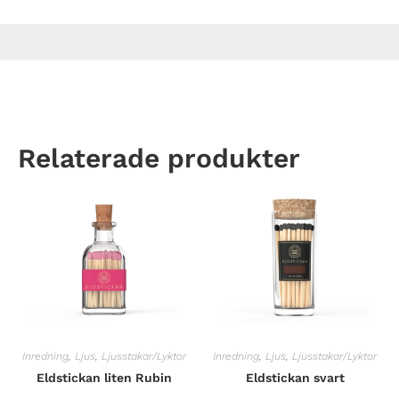
Relaterade produkter
Inredning
,
Ljus
,
Ljusstakar/Lyktor
Inredning
,
Ljus
,
Ljusstakar/Lyktor
Eldstickan liten Rubin
Eldstickan svart