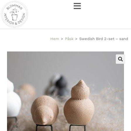
Hem
>
Påsk
>
Swedish Bird 2-set – sand
🔍