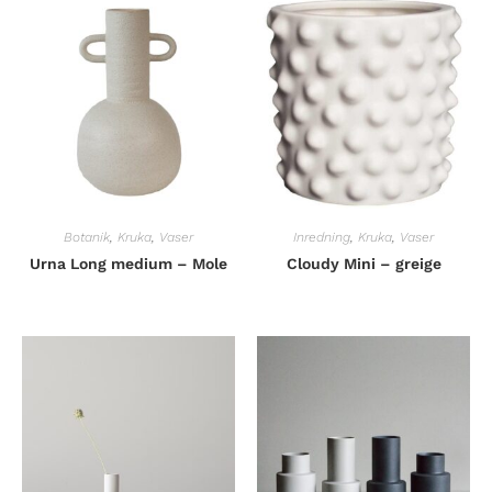
Botanik
,
Kruka
,
Vaser
Inredning
,
Kruka
,
Vaser
Urna Long medium – Mole
Cloudy Mini – greige