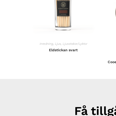
Inredning
,
Ljus
,
Ljusstakar/Lyktor
Eldstickan svart
Cooe
Få till