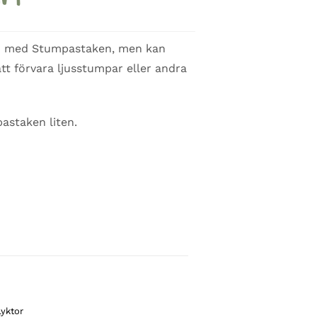
on med Stumpastaken, men kan
 att förvara ljusstumpar eller andra
pastaken liten.
Lyktor