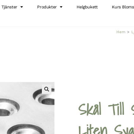
Tjänster
Produkter
Helgbukett
Kurs Bloms
Hem
>
L
🔍
Skål Till
Liten Sva