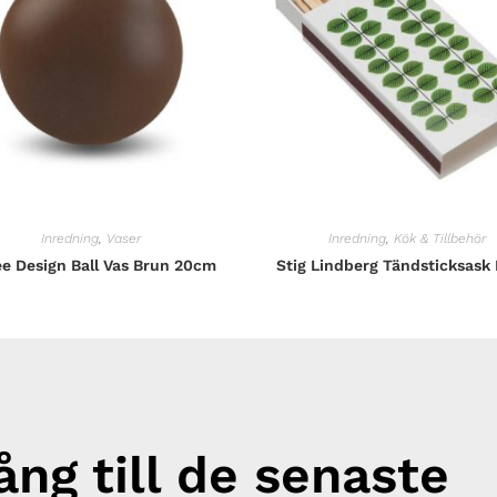
Inredning
,
Vaser
Inredning
,
Kök & Tillbehör
e Design Ball Vas Brun 20cm
Stig Lindberg Tändsticksask
gång till de senaste