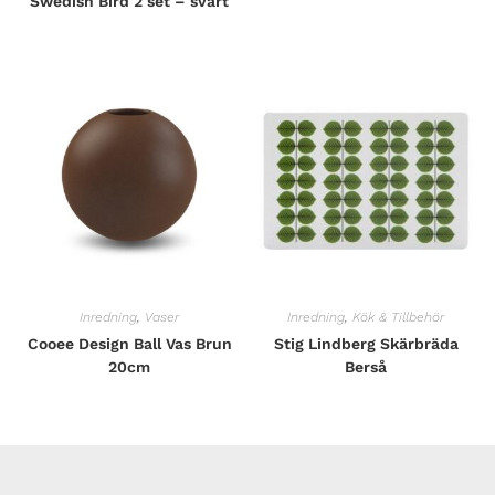
Swedish Bird 2 set – svart
Inredning
,
Vaser
Inredning
,
Kök & Tillbehör
Cooee Design Ball Vas Brun
Stig Lindberg Skärbräda
20cm
Berså