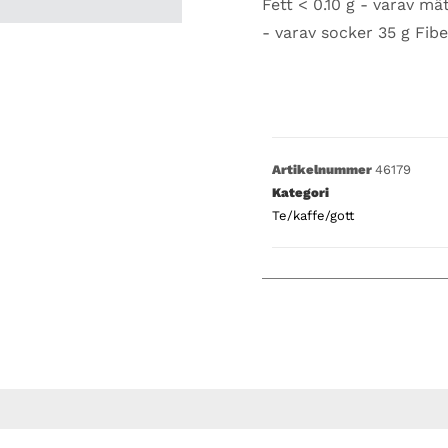
Fett < 0.10 g - varav mät
- varav socker 35 g Fiber
Artikelnummer
46179
Kategori
Te/kaffe/gott