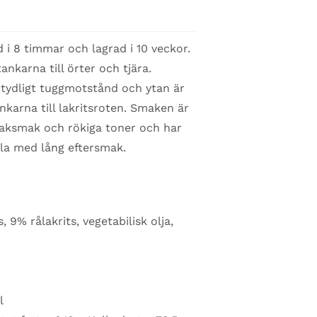
 i 8 timmar och lagrad i 10 veckor.
ankarna till örter och tjära.
 tydligt tuggmotstånd och ytan är
ankarna till lakritsroten. Smaken är
iaksmak och rökiga toner och har
a med lång eftersmak.
 9% rålakrits, vegetabilisk olja,
l