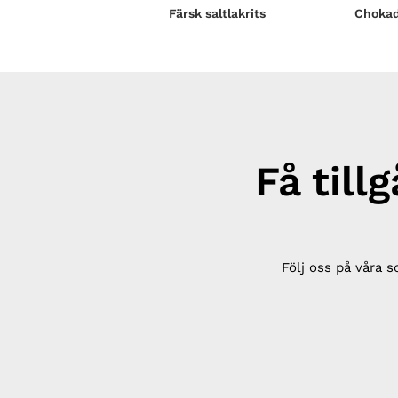
Färsk saltlakrits
Chokad
Få till
Följ oss på våra s