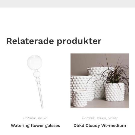
Relaterade produkter
Botanik
,
Kruka
Botanik
,
Kruka
,
Vaser
Watering flower galsses
Dbkd Cloudy Vit-medium