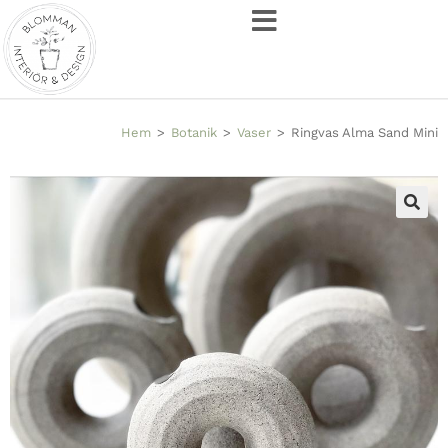
Hem
>
Botanik
>
Vaser
>
Ringvas Alma Sand Mini
🔍