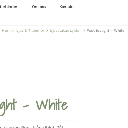
terbinderi
Om oss
Kontakt
Hem
>
Ljus & Tillbehör
>
Ljusstakar/Lyktor
>
Post tealight – White
ight – White
s i serien Post från dbkd. Tål