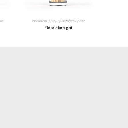
or
Inredning
,
Ljus
,
Ljusstakar/Lyktor
Eldstickan grå