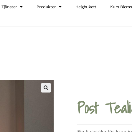
Tjänster
Produkter
Helgbukett
Kurs Bloms
🔍
Post Teal
Fin ljusstake för kronlju