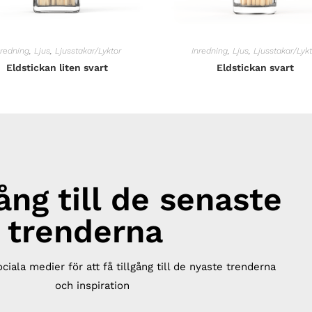
nredning
,
Ljus
,
Ljusstakar/Lyktor
Inredning
,
Ljus
,
Ljusstakar/Lykt
Eldstickan liten svart
Eldstickan svart
gång till de senaste
trenderna
ociala medier för att få tillgång till de nyaste trenderna
och inspiration