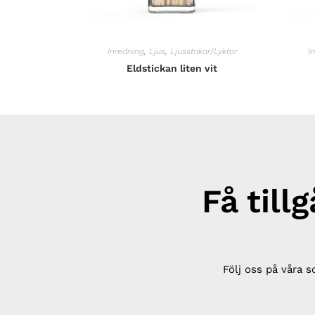
Inredning
,
Ljus
,
Ljusstakar/Lyktor
I
Eldstickan liten vit
Få till
Följ oss på våra s