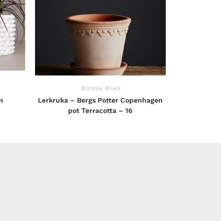
Botanik
,
Kruka
m
Lerkruka – Bergs Potter Copenhagen
pot Terracotta – 16