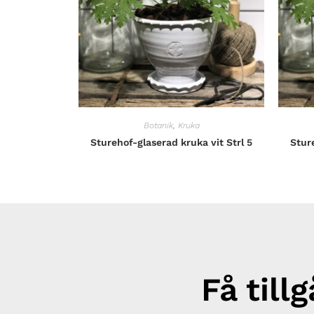
Botanik
,
Kruka
Sturehof-glaserad kruka vit Strl 5
Sture
Få till