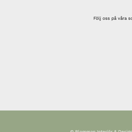
Följ oss på våra s
© Blomman Interiör & Desig