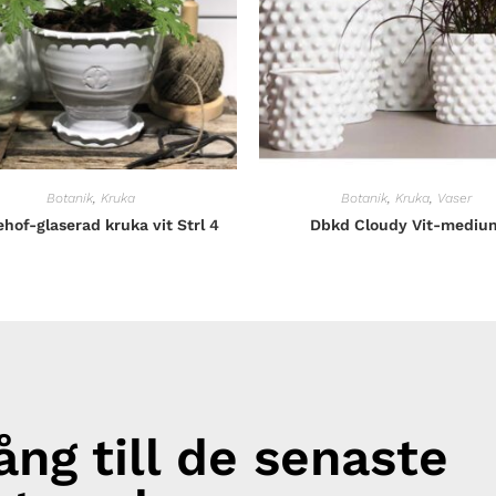
Botanik
,
Kruka
Botanik
,
Kruka
,
Vaser
hof-glaserad kruka vit Strl 4
Dbkd Cloudy Vit-mediu
gång till de senaste