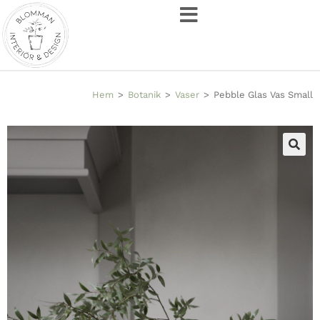
Hem
>
Botanik
>
Vaser
>
Pebble Glas Vas Small
🔍