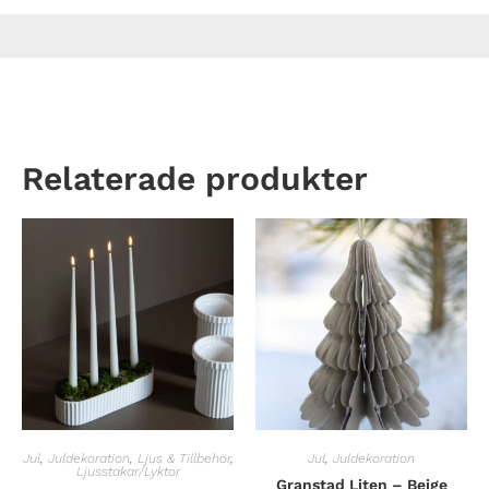
Relaterade produkter
Jul
,
Juldekoration
,
Ljus & Tillbehör
,
Jul
,
Juldekoration
Ljusstakar/Lyktor
Granstad Liten – Beige