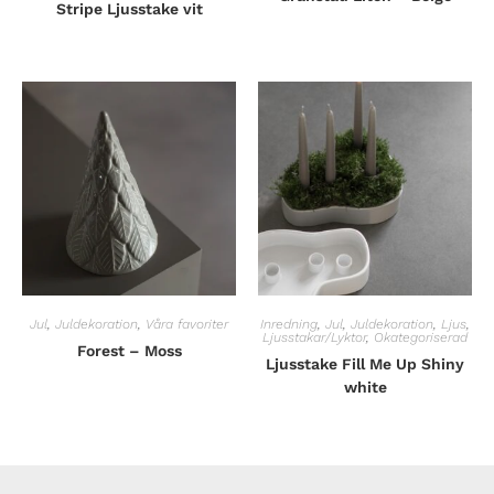
Stripe Ljusstake vit
Jul
,
Juldekoration
,
Våra favoriter
Inredning
,
Jul
,
Juldekoration
,
Ljus
,
Ljusstakar/Lyktor
,
Okategoriserad
Forest – Moss
Ljusstake Fill Me Up Shiny
white