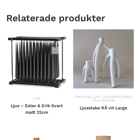
Relaterade produkter
Inredning
,
Ljus
,
Ljusstakar/Lyktor
,
Ljus
Våra favoriter
Ljus – Ester & Erik Svart
Ljusstake RÅ vit Large
matt 32cm