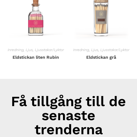
Inredning
,
Ljus
,
Ljusstakar/Lyktor
Inredning
,
Ljus
,
Ljusstakar/Lyktor
Eldstickan liten Rubin
Eldstickan grå
Få tillgång till de
senaste
trenderna