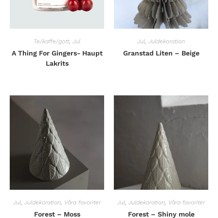
Te/kaffe/gott
,
Jul
Jul
,
Juldekoration
A Thing For Gingers- Haupt
Granstad Liten – Beige
Lakrits
Jul
,
Juldekoration
,
Våra favoriter
Jul
,
Juldekoration
,
Våra favoriter
Forest – Moss
Forest – Shiny mole