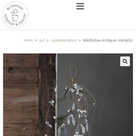
Hem
>
Jul
>
Juldekoration
>
Mistletoe Antique metallic
🔍