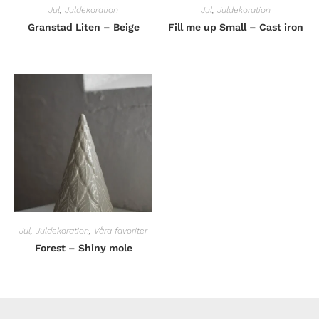
Jul
,
Juldekoration
Jul
,
Juldekoration
Granstad Liten – Beige
Fill me up Small – Cast iron
Jul
,
Juldekoration
,
Våra favoriter
Forest – Shiny mole