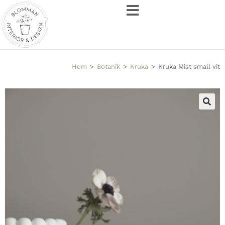
Hem
>
Botanik
>
Kruka
>
Kruka Mist small vit
🔍