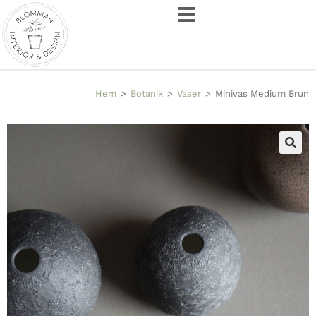
Hem
>
Botanik
>
Vaser
>
Minivas Medium Brun
🔍