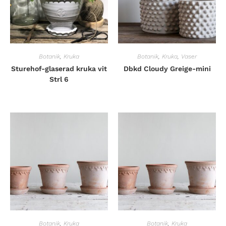
Botanik
,
Kruka
Botanik
,
Kruka
,
Vaser
Sturehof-glaserad kruka vit
Dbkd Cloudy Greige-mini
Strl 6
Botanik
,
Kruka
Botanik
,
Kruka