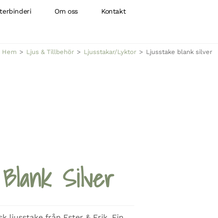
terbinderi
Om oss
Kontakt
Hem
>
Ljus & Tillbehör
>
Ljusstakar/Lyktor
>
Ljusstake blank silver
 Blank Silver
k ljusstake från Ester & Erik. Fin