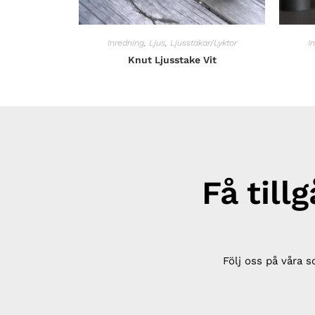
Inredning
,
Ljus
,
Ljusstakar/Lyktor
I
Knut Ljusstake Vit
Få till
Följ oss på våra s