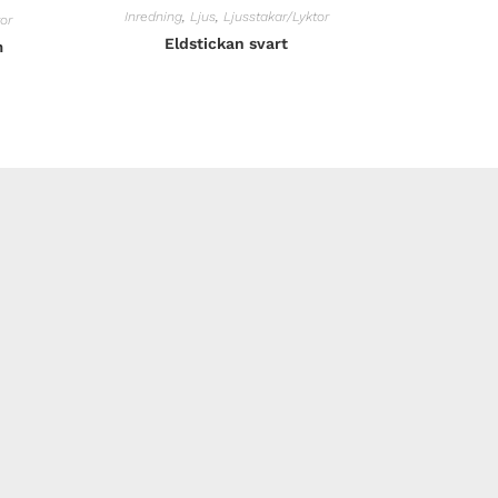
Inredning
,
Ljus
,
Ljusstakar/Lyktor
or
Eldstickan svart
m