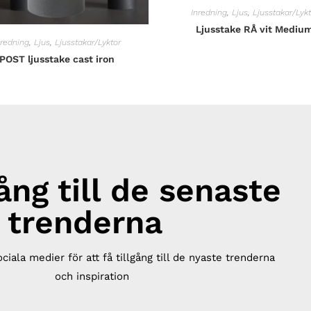
Inredning
,
Ljus
,
Ljusstakar/Lykt
Ljusstake RÅ vit Mediu
nredning
,
Ljus
,
Ljusstakar/Lyktor
POST ljusstake cast iron
gång till de senaste
trenderna
ociala medier för att få tillgång till de nyaste trenderna
och inspiration