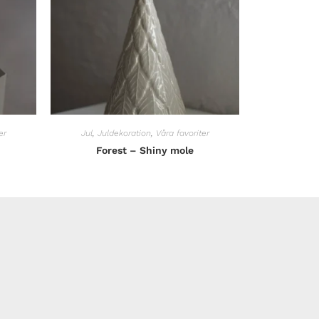
er
Jul
,
Juldekoration
,
Våra favoriter
Forest – Shiny mole