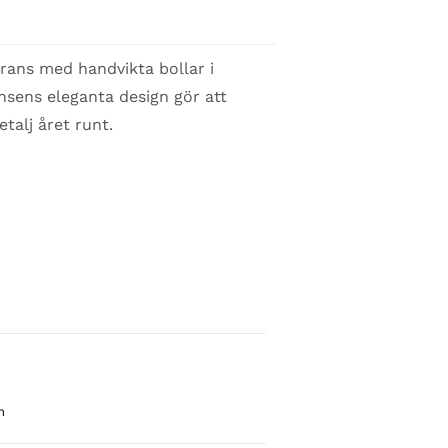
krans med handvikta bollar i
nsens eleganta design gör att
talj året runt.
n