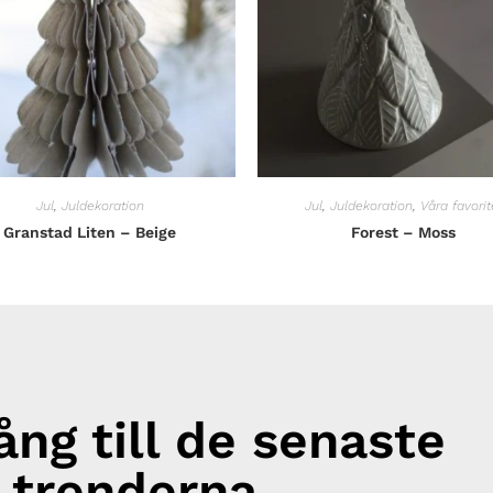
Jul
,
Juldekoration
Jul
,
Juldekoration
,
Våra favorit
Granstad Liten – Beige
Forest – Moss
gång till de senaste
trenderna