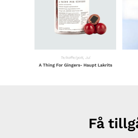
Te/kaffe/gott
,
Jul
A Thing For Gingers- Haupt Lakrits
Få till