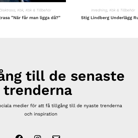
Disktrasa
,
Kök
,
Kök & Tillbehör
Inredning
,
Kök & Tillbehör
trasa ”När får man ligga då?”
Stig Lindberg Underlägg R
gång till de senaste
trenderna
ociala medier för att få tillgång till de nyaste trenderna
och inspiration