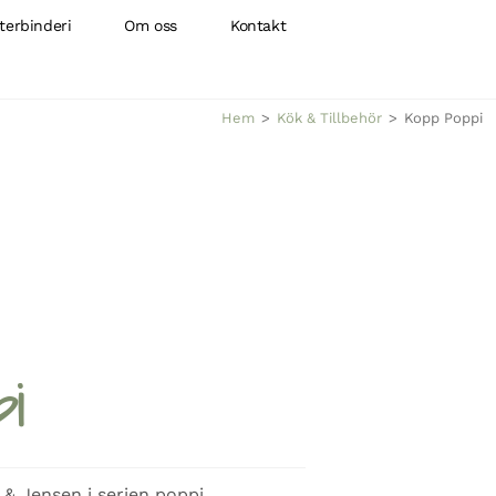
terbinderi
Om oss
Kontakt
Hem
>
Kök & Tillbehör
>
Kopp Poppi
pi
 & Jensen i serien poppi.