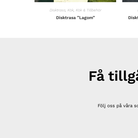
Disktrasa
,
Kök
,
Kök & Tillbehör
Disktrasa ”Lagom”
Disk
Få till
Följ oss på våra s