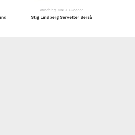
Inredning
,
Kök & Tillbehör
und
Stig Lindberg Servetter Berså