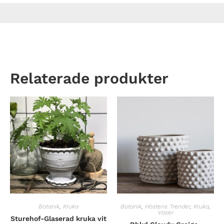
Relaterade produkter
Botanik
,
Kruka
Botanik
,
Höstens Trender
,
Kruka
,
Vaser
Sturehof-Glaserad kruka vit