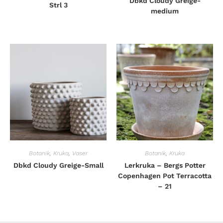
Dbkd Cloudy Greige-
Strl 3
medium
Botanik
,
Kruka
,
Vaser
Botanik
,
Kruka
Dbkd Cloudy Greige-Small
Lerkruka – Bergs Potter
Copenhagen Pot Terracotta
– 21