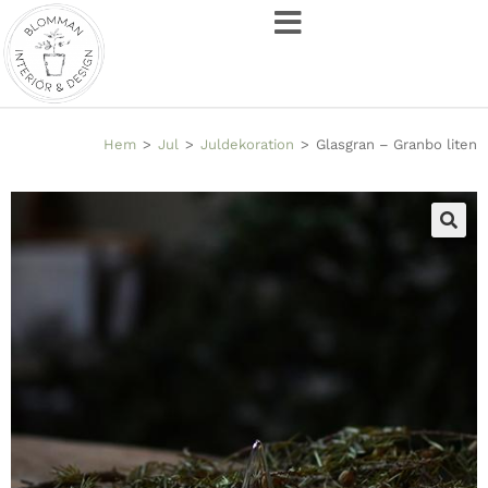
Hem
>
Jul
>
Juldekoration
>
Glasgran – Granbo liten
🔍