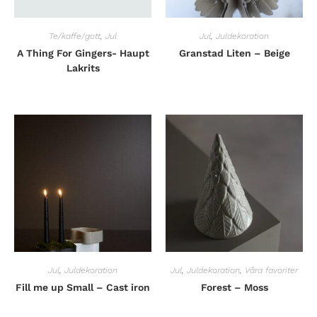
Te/kaffe/gott
,
Jul
Jul
,
Juldekoration
A Thing For Gingers- Haupt
Granstad Liten – Beige
Lakrits
Jul
,
Juldekoration
Jul
,
Juldekoration
,
Våra favoriter
Fill me up Small – Cast iron
Forest – Moss