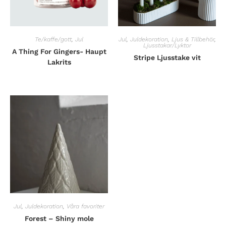
Te/kaffe/gott
,
Jul
Jul
,
Juldekoration
,
Ljus & Tillbehör
,
Ljusstakar/Lyktor
A Thing For Gingers- Haupt
Stripe Ljusstake vit
Lakrits
Jul
,
Juldekoration
,
Våra favoriter
Forest – Shiny mole