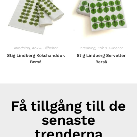
Inredning
,
Kök & Tillbehör
Inredning
,
Kök & Tillbehör
Stig Lindberg Kökshandduk
Stig Lindberg Servetter
Berså
Berså
Få tillgång till de
senaste
trenderna