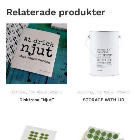
Relaterade produkter
Disktrasa
,
Kök
,
Kök & Tillbehör
Förvaring
,
Kök
,
Kök & Tillbehör
Disktrasa ”Njut”
STORAGE WITH LID