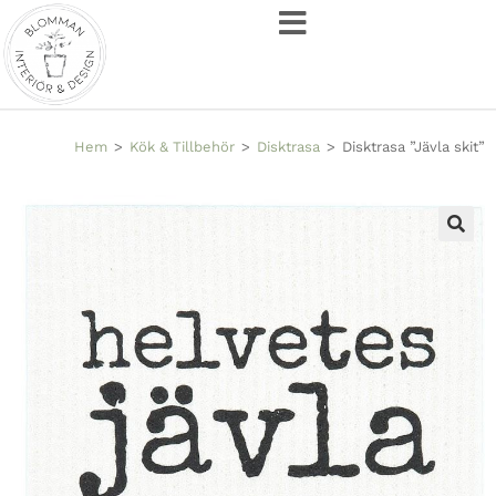
Hem
>
Kök & Tillbehör
>
Disktrasa
>
Disktrasa ”Jävla skit”
🔍