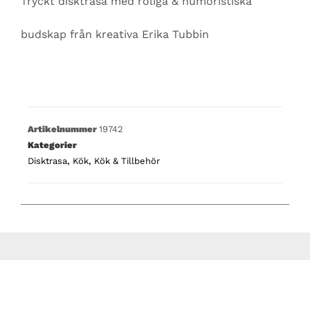
Tryckt disktrasa med roliga & humoristiska
budskap från kreativa Erika Tubbin
Artikelnummer
19742
Kategorier
Disktrasa
,
Kök
,
Kök & Tillbehör