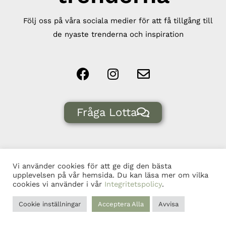
Följ oss på våra sociala medier för att få tillgång till
de nyaste trenderna och inspiration
Fråga Lotta
Vi använder cookies för att ge dig den bästa
upplevelsen på vår hemsida. Du kan läsa mer om vilka
© Blomman Interiör & Design, 556637-4970, 2026 |
cookies vi använder i vår
Integritetspolicy
.
Integritetspolicy
| Producerad av CoreIT.
Cookie inställningar
Acceptera Alla
Avvisa