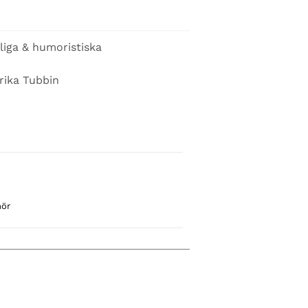
liga & humoristiska
rika Tubbin
hör