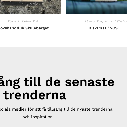
Kök & Tillbehör
,
Kök
Disktrasa
,
Kök
,
Kök & Tillbehö
ökshandduk Skuleberget
Disktrasa ”SOS”
gång till de senaste
trenderna
ociala medier för att få tillgång till de nyaste trenderna
och inspiration