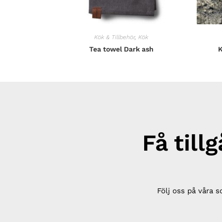
Kök & Tillbehör
,
Kök
Tea towel Dark ash
K
Få till
Följ oss på våra s