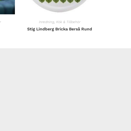
r
Inredning
,
Kök & Tillbehör
Stig Lindberg Bricka Berså Rund