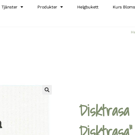
Tjänster
Produkter
Helgbukett
Kurs Bloms
H
🔍
Disktrasa
Disktrasa”