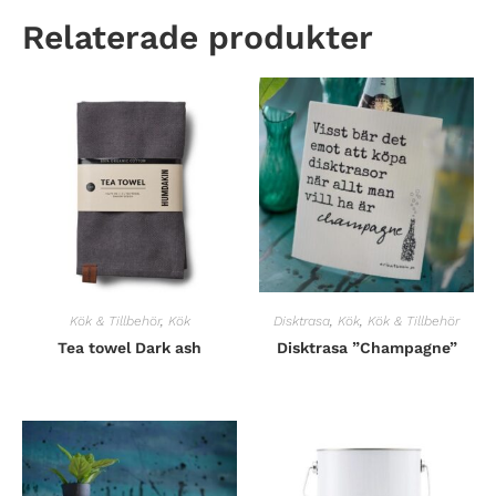
Relaterade produkter
Kök & Tillbehör
,
Kök
Disktrasa
,
Kök
,
Kök & Tillbehör
Tea towel Dark ash
Disktrasa ”Champagne”