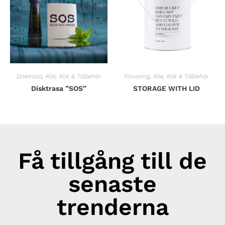
Disktrasa
,
Kök
,
Kök & Tillbehör
Förvaring
,
Kök
,
Kök & Tillbehör
Disktrasa ”SOS”
STORAGE WITH LID
Få tillgång till de
senaste
trenderna