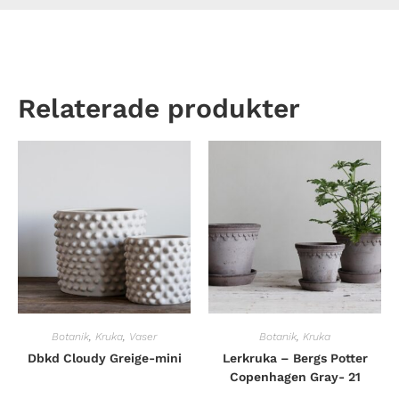
Relaterade produkter
Botanik
,
Kruka
,
Vaser
Botanik
,
Kruka
Dbkd Cloudy Greige-mini
Lerkruka – Bergs Potter
Copenhagen Gray- 21