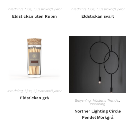
Inredning
,
Ljus
,
Ljusstakar/Lyktor
Inredning
,
Ljus
,
Ljusstakar/Lyktor
Eldstickan liten Rubin
Eldstickan svart
Inredning
,
Ljus
,
Ljusstakar/Lyktor
Eldstickan grå
Belysning
,
Höstens Trender
,
Inredning
Norther Lighting Circle
Pendel Mörkgrå