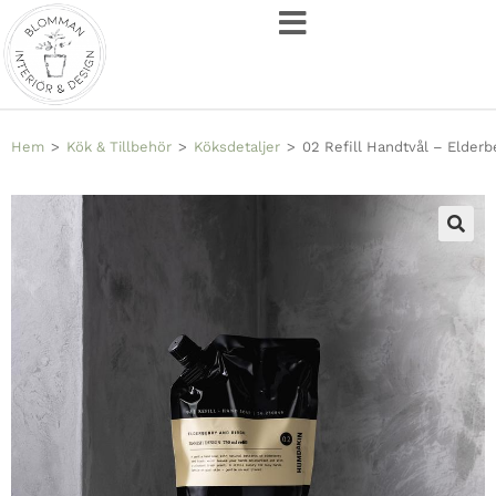
Hem
>
Kök & Tillbehör
>
Köksdetaljer
>
02 Refill Handtvål – Elderb
🔍