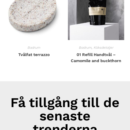
Badrum
Badrum
,
Köksdetaljer
Tvålfat terrazzo
01 Refill Handtvål –
Camomile and buckthorn
Få tillgång till de
senaste
trenderna