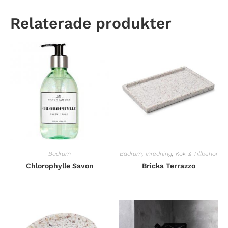
Relaterade produkter
Badrum
Badrum
,
Inredning
,
Kök & Tillbehör
Chlorophylle Savon
Bricka Terrazzo